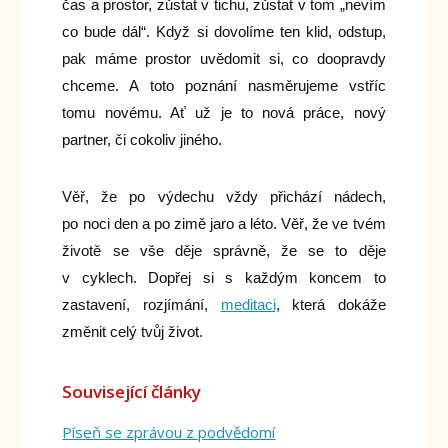
čas a prostor, zůstat v tichu, zůstat v tom „nevím
co bude dál“. Když si dovolíme ten klid, odstup,
pak máme prostor uvědomit si, co doopravdy
chceme. A toto poznání nasměrujeme vstříc
tomu novému. Ať už je to nová práce, nový
partner, či cokoliv jiného.
Věř, že po výdechu vždy přichází nádech,
po noci den a po zimě jaro a léto. Věř, že ve tvém
životě se vše děje správně, že se to děje
v cyklech. Dopřej si s každým koncem to
zastavení, rozjímání,
meditaci
, která dokáže
změnit celý tvůj život.
Související články
Píseň se zprávou z podvědomí