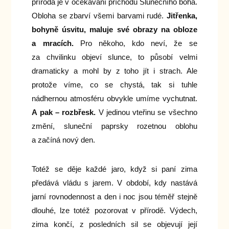
příroda je v očekávání příchodu Slunečního boha.
Obloha se zbarví všemi barvami rudé.
Jitřenka,
bohyně úsvitu, maluje své obrazy na obloze
a mracích.
Pro někoho, kdo neví, že se
za chvilinku objeví slunce, to působí velmi
dramaticky a mohl by z toho jít i strach. Ale
protože víme, co se chystá, tak si tuhle
nádhernou atmosféru obvykle umíme vychutnat.
A pak – rozbřesk.
V jedinou vteřinu se všechno
změní, sluneční paprsky rozetnou oblohu
a začíná nový den.
Totéž se děje každé jaro, když si paní zima
předává vládu s jarem. V období, kdy nastává
jarní rovnodennost a den i noc jsou téměř stejně
dlouhé, lze totéž pozorovat v přírodě. Výdech,
zima končí, z posledních sil se objevují její