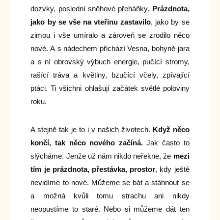
dozvky, poslední sněhové přeháňky.
Prázdnota,
jako by se vše na vteřinu zastavilo
, jako by se
zimou i vše umíralo a zároveň se zrodilo něco
nové. A s nádechem přichází Vesna, bohyně jara
a s ní obrovský výbuch energie, pučící stromy,
rašící tráva a květiny, bzučící včely, zpívající
ptáci. Ti všichni ohlašují začátek světlé poloviny
roku.
A stejně tak je to i v našich životech.
Když něco
končí, tak něco nového začíná.
Jak často to
slýcháme. Jenže už nám nikdo neřekne, že
mezi
tím je prázdnota, přestávka, prostor
, kdy ještě
nevidíme to nové. Můžeme se bát a stáhnout se
a možná kvůli tomu strachu ani nikdy
neopustíme to staré. Nebo si můžeme dát ten