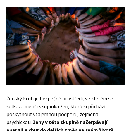
Ženský kruh je bezpečné prostředí, ve kterém se
setkává menší skupinka žen, která si přichází
poskytnout vzájemnou podporu, zejména
psychickou.
Ženy v této skupině načerpávají
energii a chuť do dalších změn ve svém životě.