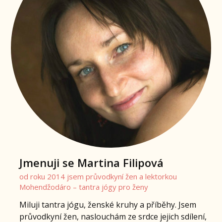
Jmenuji se Martina Filipová
od roku 2014 jsem průvodkyní žen a lektorkou
Mohendžodáro – tantra jógy pro ženy
Miluji tantra jógu, ženské kruhy a příběhy. Jsem
průvodkyní žen, naslouchám ze srdce jejich sdílení,