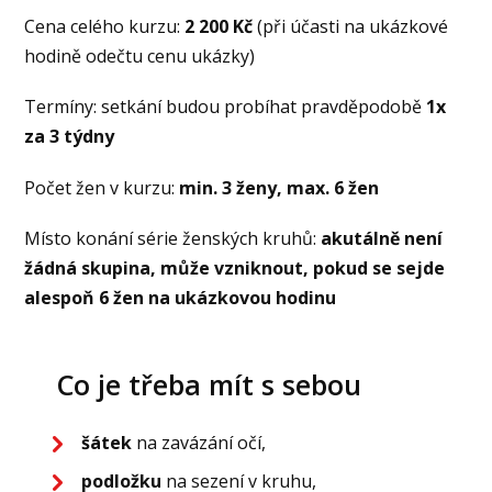
Cena celého kurzu:
2 200 Kč
(při účasti na ukázkové
hodině odečtu cenu ukázky)
Termíny: setkání budou probíhat pravděpodobě
1x
za 3 týdny
Počet žen v kurzu:
min. 3 ženy, max. 6 žen
Místo konání série ženských kruhů:
akutálně není
žádná skupina, může vzniknout, pokud se sejde
alespoň 6 žen na ukázkovou hodinu
Co je třeba mít s sebou
šátek
na zavázání očí,
podložku
na sezení v kruhu,