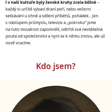
I v naší kultuře byly ženské kruhy zcela běžné
–
každý si určitě vybaví draní peří, nebo večerní
setkávání u ohně a sdílení příběhů, pohádek… Jen
s nástupem průmyslu, televize a „pokroku“ jsme
na tuto moudrost zapomněli, odtrhli svá neviditelná
pouta od společenství a nyní se k němu znovu, ale už
nově vracíme.
Kdo jsem?