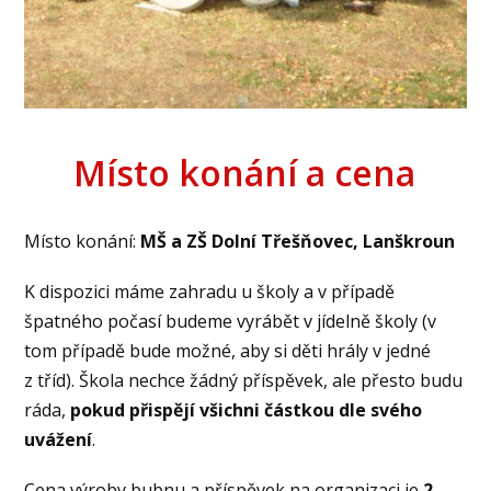
Místo konání a cena
Místo konání:
MŠ a ZŠ Dolní Třešňovec, Lanškroun
K dispozici máme zahradu u školy a v případě
špatného počasí budeme vyrábět v jídelně školy (v
tom případě bude možné, aby si děti hrály v jedné
z tříd). Škola nechce žádný příspěvek, ale přesto budu
ráda,
pokud přispějí všichni částkou dle svého
uvážení
.
Cena výroby bubnu a příspěvek na organizaci je
2