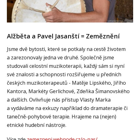
Alžběta a Pavel Jasanští = Zeměznění
Jsme dvě bytosti, které se potkaly na cestě životem
a zarezonovaly jedna ve druhé. Společně jsme
studovali celostní muzikoterapii, každý sám si nyní
své znalosti a schopnosti rozšiřujeme u předních
českých muzikoterapeutů - Matěje Lipského, Jiřího
Kantora, Markéty Gerlichové, Zdeňka Šimanovského
a dalších. Ovlivňuje nás přístup Vlasty Marka
a vydáváme na exkuzy například do dramaterapie či
tanečně-pohybové terapie. Hrajeme na (nejen)
etnické hudební nástroje.
Více zde
zemezneni.webnode.cz/o-nas/