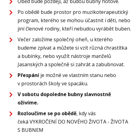
Oběd bude později, až budou bubny hotové.
Po obědě bude prostor pro muzikoterapeutický
program, kterého se mohou účastnit i děti, nebo
jiní členové rodiny, kteří nebudou vyrábět buben.
Večer založíme společný oheň, u kterého
budeme zpívat a můžete si vzít různá chrastítka
a bubínky, nebo využít nástroje manželů
Jasanských a společně si zahrát a zabubnovat.
Přespání
je možné ve vlastním stanu nebo
v prostorách školy ve spacáku.
V sobotu dopoledne bubny slavnostně
oživíme.
Rozloučíme se po obědě
, kdy vás
čeká VYKROČENÍ DO NOVÉHO ŽIVOTA - ŽIVOTA
S BUBNEM