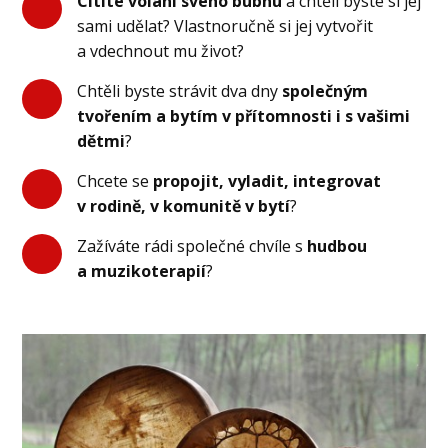
Cítíte volání svého bubnu
a chtěli byste si jej
sami udělat? Vlastnoručně si jej vytvořit
a vdechnout mu život?
Chtěli byste strávit dva dny
společným
tvořením a bytím v přítomnosti i s vašimi
dětmi
?
Chcete se
propojit, vyladit, integrovat
v rodině, v komunitě v bytí
?
Zažíváte rádi společné chvíle s
hudbou
a muzikoterapií
?