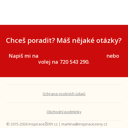
Chceš poradit? Máš nějaké otázky?
Napiš mi na
martina@inspiracezeny.cz
nebo
volej na 720 543 290.
Ochrana osobních údajů
Obchodní podmínky
© 2015-2026 InspiraceŽENY.cz | martina@inspiracezeny.cz