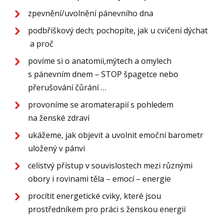
zpevnění/uvolnění pánevního dna
podbřiškový dech; pochopíte, jak u cvičení dýchat
a proč
povíme si o anatomii,mýtech a omylech
s pánevním dnem – STOP špagetce nebo
přerušování čůrání …
provoníme se aromaterapií s pohledem
na ženské zdraví
ukážeme, jak objevit a uvolnit emoční barometr
uložený v pánvi
celistvý přístup v souvislostech mezi různými
obory i rovinami těla – emocí – energie
procítit energetické cviky, které jsou
prostředníkem pro práci s ženskou energií