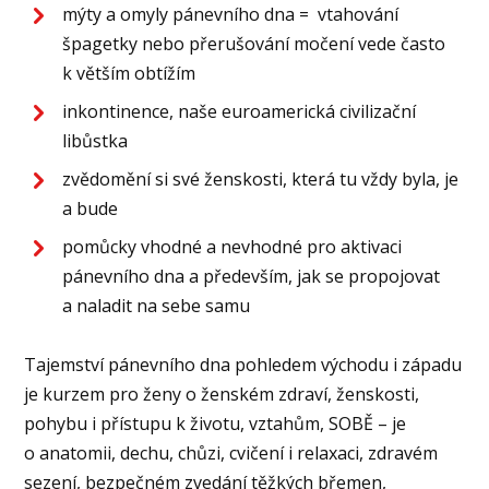
mýty a omyly pánevního dna = vtahování
špagetky nebo přerušování močení vede často
k větším obtížím
inkontinence, naše euroamerická civilizační
libůstka
zvědomění si své ženskosti, která tu vždy byla, je
a bude
pomůcky vhodné a nevhodné pro aktivaci
pánevního dna a především, jak se propojovat
a naladit na sebe samu
Tajemství pánevního dna pohledem východu i západu
je kurzem pro ženy o ženském zdraví, ženskosti,
pohybu i přístupu k životu, vztahům, SOBĚ – je
o anatomii, dechu, chůzi, cvičení i relaxaci, zdravém
sezení, bezpečném zvedání těžkých břemen,