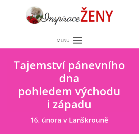
MENU
Tajemství pánevního
dna
pohledem východu
i západu
16. února v Lanškrouně