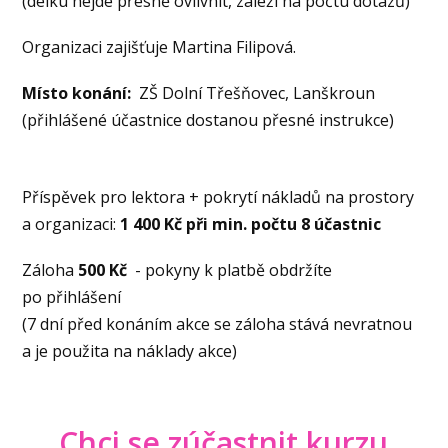
(délku nejde přesně ovlivnit, záleží na počtu dotazů)
Organizaci zajišťuje Martina Filipová.
Místo konání:
ZŠ Dolní Třešňovec, Lanškroun
(přihlášené účastnice dostanou přesné instrukce)
Příspěvek pro lektora + pokrytí nákladů na prostory
a organizaci:
1 400 Kč při min. počtu 8 účastnic
Záloha
500 Kč
- pokyny k platbě obdržíte
po přihlášení
(7 dní před konáním akce se záloha stává nevratnou
a je použita na náklady akce)
Chci se zúčastnit kurzu