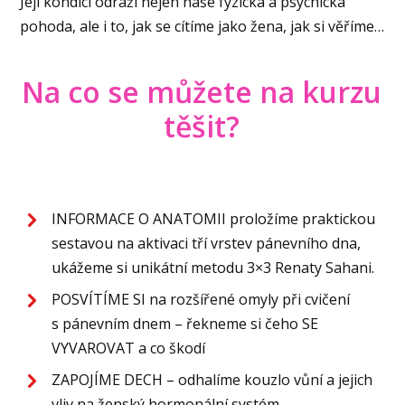
Její kondici odráží nejen naše fyzická a psychická
pohoda, ale i to, jak se cítíme jako žena, jak si věříme…
Na co se můžete na kurzu
těšit?
INFORMACE O ANATOMII proložíme praktickou
sestavou na aktivaci tří vrstev pánevního dna,
ukážeme si unikátní metodu 3×3 Renaty Sahani.
POSVÍTÍME SI na rozšířené omyly při cvičení
s pánevním dnem – řekneme si čeho SE
VYVAROVAT a co škodí
ZAPOJÍME DECH – odhalíme kouzlo vůní a jejich
vliv na ženský hormonální systém